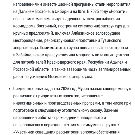
направлениями инвестиционной программы стали мероприятия
на Дальнем Востоке, в Сибири и на Юге. В 2025 году «Россети»
обеспечили максимальную надежность электроснабжения
космодрома Восточный, построили сетевую инфраструктуру для
крупных предприятий, включая Албазинское золоторудное
месторождение, реконструировали подстанции Тувинского
энергокольца. Помимо этого, группа ввела новый энерготранзит
в Забайкальском крае, увеличила мощность питающих центров
для потребителей Краснодарского края, Республики Адыгея и
Ростовской области, а также завершила часть запланированных
работ по усилению Московского энергоузла.
Среди ключевых задач на 2026 год Муров назвал своевременную
реализацию приоритетных проектов, исполнение
инвестиционных и производственных программ, в том числе при
подготовке к следующему отопительному сезону. Важные
направления работы - прохождение паводкового и
пожароопасного периодов, летних максимумов нагрузок.•
«Участники совещания рассмотрели вопросы обеспечения