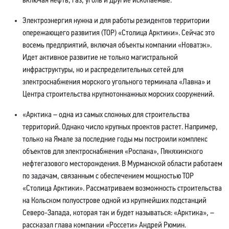
включая нефть, газ, уголь и другие ископаемые.
Электроэнергия нужна и для работы резидентов территории
опережающего развития (ТОР) «Столица Арктики». Сейчас это
восемь предприятий, включая объекты компании «Новатэк».
Идет активное развитие не только магистральной
инфраструктуры, но и распределительных сетей для
электроснабжения морского угольного терминала «Лавна» и
Центра строительства крупнотоннажных морских сооружений.
«Арктика – одна из самых сложных для строительства
территорий. Однако число крупных проектов растет. Например,
только на Ямале за последние годы мы построили комплекс
объектов для электроснабжения «Роспана», Пякяхинского
нефтегазового месторождения. В Мурманской области работаем
по задачам, связанным с обеспечением мощностью ТОР
«Столица Арктики». Рассматриваем возможность строительства
на Кольском полуострове одной из крупнейших подстанций
Северо-Запада, которая так и будет называться: «Арктика», –
рассказал глава компании «Россети» Андрей Рюмин.