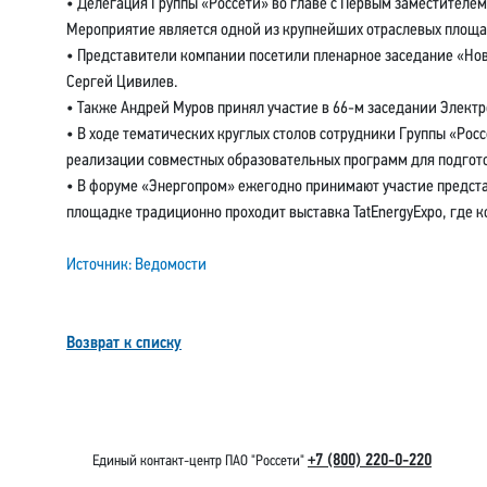
• Делегация Группы «Россети» во главе с Первым заместителе
Мероприятие является одной из крупнейших отраслевых площад
• Представители компании посетили пленарное заседание «Нов
Сергей Цивилев.
• Также Андрей Муров принял участие в 66-м заседании Электр
• В ходе тематических круглых столов сотрудники Группы «Ро
реализации совместных образовательных программ для подгот
• В форуме «Энергопром» ежегодно принимают участие представ
площадке традиционно проходит выставка TatEnergyExpo, где
Источник: Ведомости
Возврат к списку
+7 (800) 220-0-220
Единый контакт-центр ПАО "Россети"