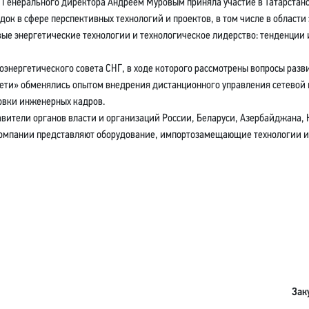
м Генерального директора Андреем Муровым приняла участие в Татарстан
ок в сфере перспективных технологий и проектов, в том числе в области
ые энергетические технологии и технологическое лидерство: тенденции 
оэнергетического совета СНГ, в ходе которого рассмотрены вопросы разв
ссети» обменялись опытом внедрения дистанционного управления сетевой
овки инженерных кадров.
ители органов власти и организаций России, Беларуси, Азербайджана, К
 компании представляют оборудование, импортозамещающие технологии и
Зак