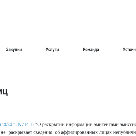
Закупки
Услуги
Команда
Устойч
иц
а 2020 г
.
N714-П
"О раскрытии информации эмитентами эмиссио
 не раскрывает сведения об аффилированных лицах непубличн